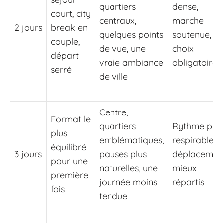
quartiers
dense,
court, city
centraux,
marche
2 jours
break en
quelques points
soutenue,
couple,
de vue, une
choix
départ
vraie ambiance
obligatoires
serré
de ville
Centre,
Format le
quartiers
Rythme plus
plus
emblématiques,
respirable,
équilibré
3 jours
pauses plus
déplacemen
pour une
naturelles, une
mieux
première
journée moins
répartis
fois
tendue