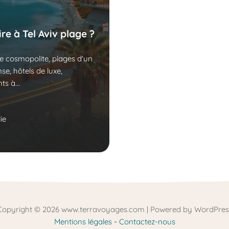
re à Tel Aviv plage ?
 cosmopolite, plages d'un
nse, hôtels de luxe,
ts à...
ie
Copyright © 2026 www.terravoyages.com | Powered by WordPres
Mentions légales
-
Contactez-nous