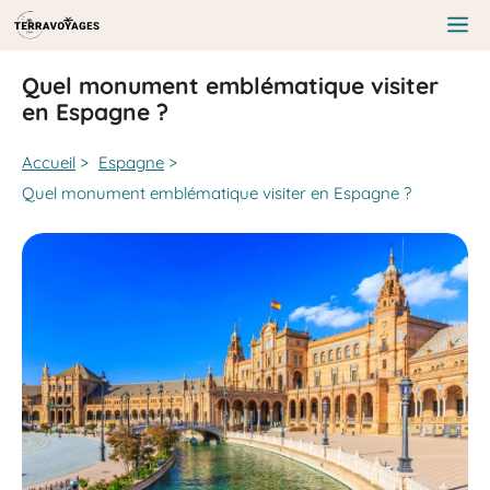
Aller
au
Me
contenu
Quel monument emblématique visiter
en Espagne ?
Accueil
>
Espagne
>
Quel monument emblématique visiter en Espagne ?