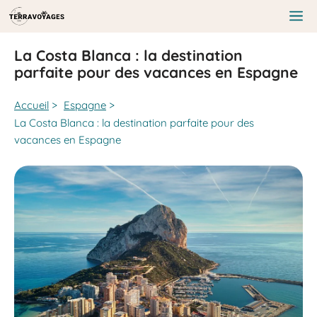
Aller
au
Me
contenu
La Costa Blanca : la destination
parfaite pour des vacances en Espagne
Accueil
>
Espagne
>
La Costa Blanca : la destination parfaite pour des
vacances en Espagne