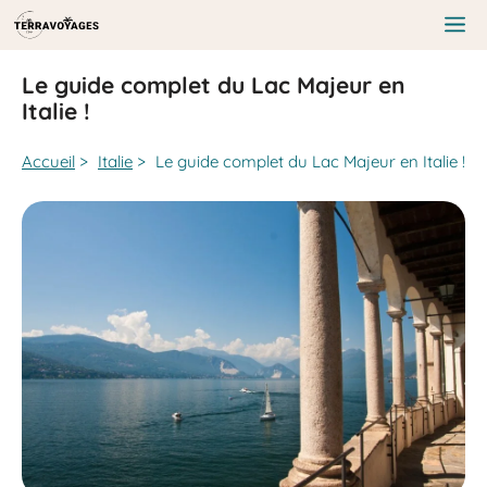
Aller
au
Me
contenu
Le guide complet du Lac Majeur en
Italie !
Accueil
>
Italie
>
Le guide complet du Lac Majeur en Italie !