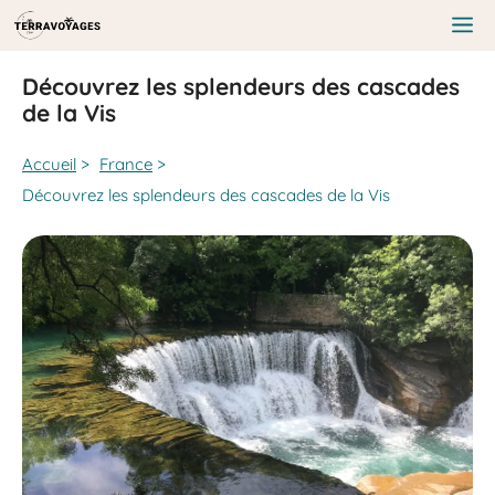
Aller
au
Me
contenu
Découvrez les splendeurs des cascades
de la Vis
Accueil
>
France
>
Découvrez les splendeurs des cascades de la Vis