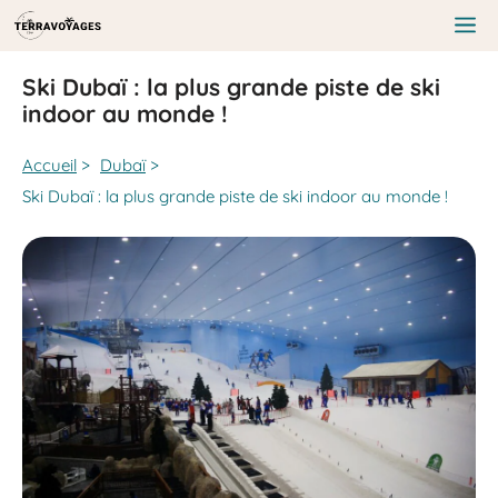
Aller
au
Me
contenu
Ski Dubaï : la plus grande piste de ski
indoor au monde !
Accueil
>
Dubaï
>
Ski Dubaï : la plus grande piste de ski indoor au monde !