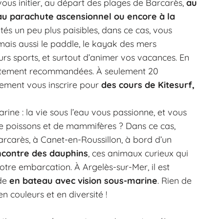
ous initier, au départ des plages de Barcarès,
au
au parachute ascensionnel ou encore à la
ités un peu plus paisibles, dans ce cas, vous
ais aussi le paddle, le kayak des mers
urs sports, et surtout d’animer vos vacances. En
 fortement recommandées. À seulement 20
lement vous inscrire pour
des cours de Kitesurf,
ine : la vie sous l’eau vous passionne, et vous
de poissons et de mammifères ? Dans ce cas,
carès, à Canet-en-Roussillon, à bord d’un
encontre des dauphins
, ces animaux curieux qui
votre embarcation. À Argelès-sur-Mer, il est
ade
en bateau avec vision sous-marine
. Rien de
n couleurs et en diversité !