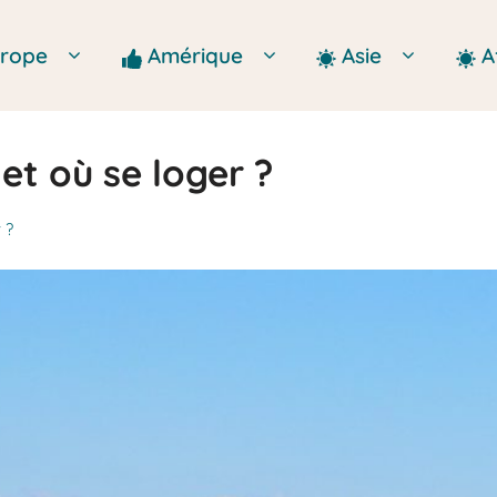
Europe
Amérique
Asie
A
 et où se loger ?
 ?