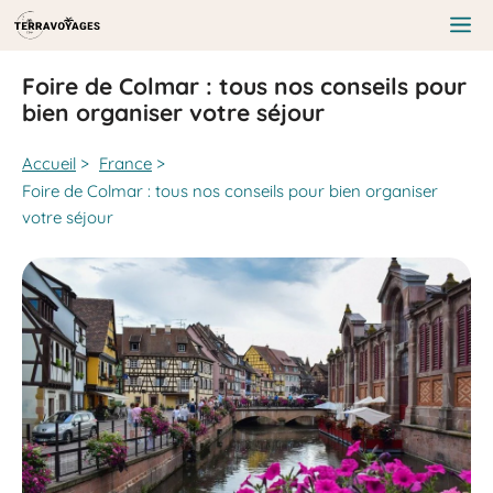
Aller
au
Me
contenu
Foire de Colmar : tous nos conseils pour
bien organiser votre séjour
Accueil
>
France
>
Foire de Colmar : tous nos conseils pour bien organiser
votre séjour