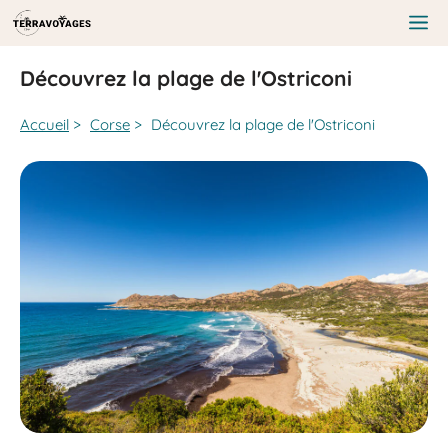
Aller
au
Me
contenu
Découvrez la plage de l'Ostriconi
Accueil
>
Corse
>
Découvrez la plage de l'Ostriconi