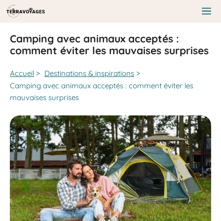
Aller
au
Me
contenu
Camping avec animaux acceptés :
comment éviter les mauvaises surprises
Accueil
>
Destinations & inspirations
>
Camping avec animaux acceptés : comment éviter les
mauvaises surprises