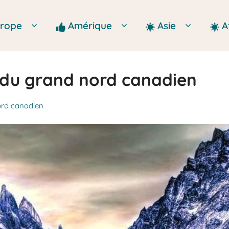
Europe
Amérique
Asie
A
 du grand nord canadien
ord canadien