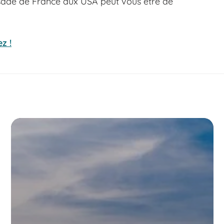
assade de France aux USA peut vous être de
z !