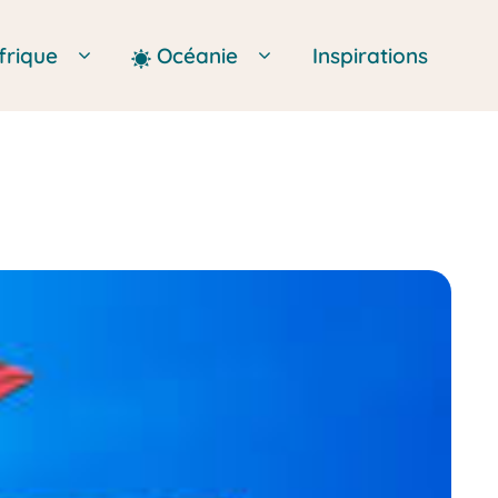
frique
Océanie
Inspirations