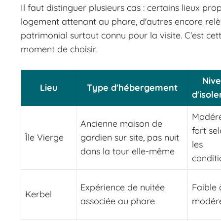
Il faut distinguer plusieurs cas : certains lieux p
logement attenant au phare, d'autres encore relè
patrimonial surtout connu pour la visite. C'est cet
moment de choisir.
Niv
Lieu
Type d'hébergement
d'isol
Modér
Ancienne maison de
fort se
Île Vierge
gardien sur site, pas nuit
les
dans la tour elle-même
conditi
Expérience de nuitée
Faible 
Kerbel
associée au phare
modér