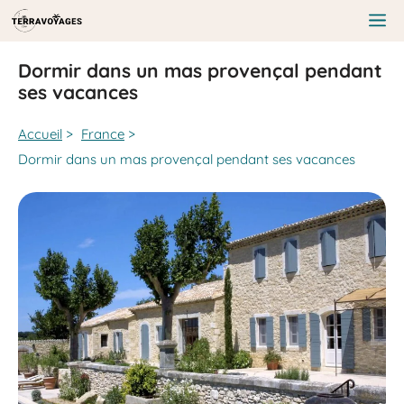
Aller
au
Me
contenu
Dormir dans un mas provençal pendant
ses vacances
Accueil
>
France
>
Dormir dans un mas provençal pendant ses vacances