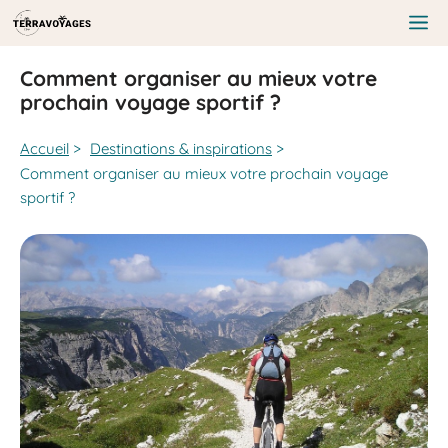
Aller
au
Me
contenu
Comment organiser au mieux votre
prochain voyage sportif ?
Accueil
>
Destinations & inspirations
>
Comment organiser au mieux votre prochain voyage
sportif ?